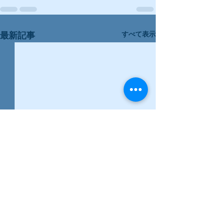
すべて表示
最新記事
今年の正月は、、、
2025年 明け
でとうございま