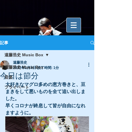
記事
遠藤浩史 Music Box
遠藤浩史
遠藤浩史 Music Box
2022年2月3日
読了時間: 1分
今日は節分
音楽
大好きなマグロ多めの恵方巻きと、豆
プライベート
まきをして悪いものを全て追い出しま
した。
早くコロナが終息して皆が自由になれ
ますように。