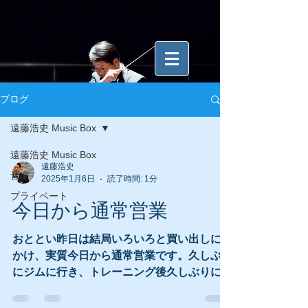
ブログ
遠藤浩史 Music Box
遠藤浩史 Music Box
遠藤浩史
音楽
2025年1月6日
読了時間: 1分
プライベート
今日から通常営業
おととい昨日は結局いろいろと買い出しに出
かけ、実質今日から通常営業です。久しぶり
にジムに行き、トレーニング後久しぶりに
InBodyを測定しました。ヤバい体重体脂肪
率筋肉量これから取り戻します。 帰宅後