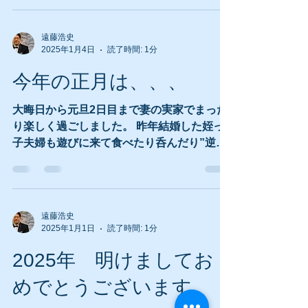
汗を流したらスコアリーディング...
遠藤浩史
2025年1月4日
読了時間: 1分
今年の正月は、、、
大晦日から元旦2日目まで妻の実家でまった
り楽しく過ごしました。 昨年結婚した姪っ
子夫婦も遊びに来て食べたり呑んだり”逆バ
バ抜き”（これがなかなかエキサイトして面
白かった！）などで盛り上がりました。 3日
は自宅に戻り、お雑煮を食べながら昨年のN
響第九、ジルベスターカウントダウ...
遠藤浩史
2025年1月1日
読了時間: 1分
2025年 明けましてお
めでとうございます